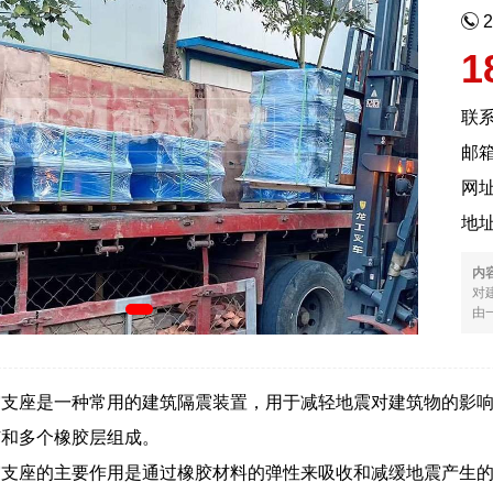
1
联
邮箱
网
地
内
对建
由
支座是一种常用的建筑隔震装置，用于减轻地震对建筑物的影响。LRB代表
芯和多个橡胶层组成。
震支座的主要作用是通过橡胶材料的弹性来吸收和减缓地震产生