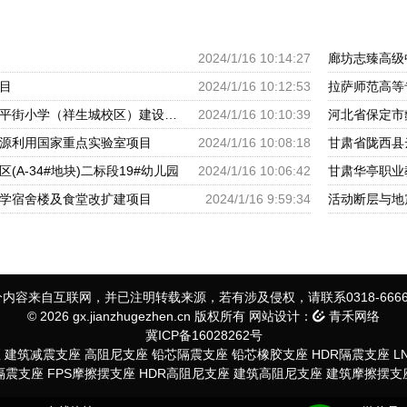
2024/1/16 10:14:27
廊坊志臻高级
目
2024/1/16 10:12:53
拉萨师范高等
呼和浩特市回民区太平街小学（祥生城校区）建设项目
2024/1/16 10:10:39
河北省保定市
源利用国家重点实验室项目
2024/1/16 10:08:18
甘肃省陇西县
(A-34#地块)二标段19#幼儿园
2024/1/16 10:06:42
甘肃华亭职业
学宿舍楼及食堂改扩建项目
2024/1/16 9:59:34
活动断层与地
内容来自互联网，并已注明转载来源，若有涉及侵权，请联系0318-6666
© 2026 gx.jianzhugezhen.cn 版权所有 网站设计：
青禾网络
冀ICP备16028262号
座
建筑减震支座
高阻尼支座
铅芯隔震支座
铅芯橡胶支座
HDR隔震支座
L
S隔震支座
FPS摩擦摆支座
HDR高阻尼支座
建筑高阻尼支座
建筑摩擦摆支