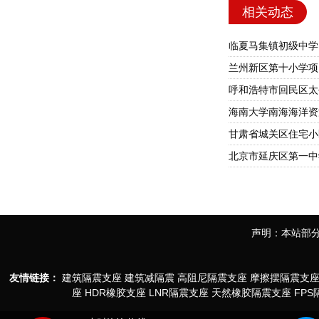
相关动态
临夏马集镇初级中学
兰州新区第十小学项
海南大学南海海洋资
甘肃省城关区住宅小区
北京市延庆区第一中
声明：本站部分
友情链接：
建筑隔震支座
建筑减隔震
高阻尼隔震支座
摩擦摆隔震支
座
HDR橡胶支座
LNR隔震支座
天然橡胶隔震支座
FP