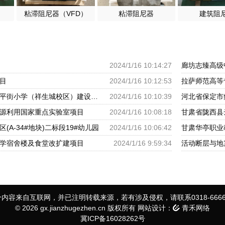
粘滞阻尼器（VFD）
粘滞阻尼器
建筑阻
2024/1/16 10:14:27
廊坊志臻高级
目
2024/1/16 10:12:53
拉萨师范高等
呼和浩特市回民区太平街小学（祥生城校区）建设项目
2024/1/16 10:10:39
河北省保定市
源利用国家重点实验室项目
2024/1/16 10:08:18
甘肃省陇西县
(A-34#地块)二标段19#幼儿园
2024/1/16 10:06:42
甘肃华亭职业
学宿舍楼及食堂改扩建项目
2024/1/16 9:59:34
活动断层与地
内容来自互联网，并已注明转载来源，若有涉及侵权，请联系0318-6666
© 2026 gx.jianzhugezhen.cn 版权所有 网站设计：
青禾网络
冀ICP备16028262号