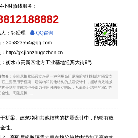
24小时热线服务：
8812188882
系人：郭经理
QQ咨询
：305823554@qq.com
址：
http://gx.jianzhugezhen.cn
址：衡水市高新区北方工业基地迎宾大街9号
容简介：
高阻尼橡胶隔震支座是一种利用高阻尼橡胶材料制成的隔震支
。它主要应用于桥梁、建筑物和其他结构的抗震设计中，能够有效地减
结构受到地震或其他外部力作用时的振动响应，从而保证结构的稳定性
全性。高阻尼橡......
用于桥梁、建筑物和其他结构的抗震设计中，能够有效
安全性。
相比，高阻尼橡胶隔震支座在橡胶垫片中添加了高效的