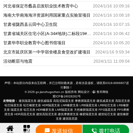
河北省保定市蠡县启发职业技术教育中心
2024/1/16 10:09:16
海南大学南海海洋资源利用国家重点实验室项目
2024/1/16 10:08:18
甘肃省陇西县云田中心卫生院
2024/1/16 10:07:15
甘肃省城关区住宅小区(A-34#地块)二标段19#幼儿园
2024/1/16 10:06:42
甘肃华亭职业教育中心图书馆项目
2024/1/16 10:05:20
北京市延庆区第一中学宿舍楼及食堂改扩建项目
2024/1/16 9:59:34
活动断层与地震
2024/1/11 11:09:04
声明：本站部分内容来自互联网，并已注明转载来源，若有涉及侵权，请联系0318-6666807进
行删除！
© 2026 gx.jianzhugezhen.cn 版权所有 网站设计：
青禾网络
冀ICP备16028262号
友情链接：
建筑隔震支座
建筑减隔震
高阻尼隔震支座
摩擦摆隔震支座
建筑减震支座
高阻尼支座
铅芯隔震支座
铅芯橡胶支座
HDR隔震支座
LNR橡胶支座
LRB隔震支座
LRB铅芯支座
LRB橡胶
支座
隔震支座
铅芯支座
HDR橡胶支座
LNR隔震支座
天然橡胶隔震支座
FPS隔震支座
FPS摩擦
摆支座
HDR高阻尼支座
建筑高阻尼支座
建筑摩擦摆支座
橡胶隔震支座
建筑铅芯支座
建筑橡胶
支座
建筑阻尼器
发送短信
拨打电话