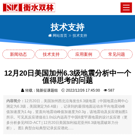
技术支持
网站首页
技术支持
新闻动态
技术支持
应用案例
常见问题
12月20日美国加州6.3级地震分析中一个
值得思考的问题
转载：陆新征课题组
2022/12/26 17:45:00
587
内容简介：
12月20日，美国加州西北沿海发生6.3级地震（中国地震台网中心
测定为6.3级，美国测定为6.4级），记录到的最强地面运动水平向地震动峰
值加速度为1.4g，竖直向地震动峰值加速度为0.3g，该地震动及反应谱如图1
所示。可见其反应谱值在1.0s以内远高于中国8度罕遇地震的设计反应谱（更
多分析参见RED-ACT | 12月20日美国加利福尼亚州6.3级地震破坏力分
析）。 图1 典型台站典型记录反应谱此......